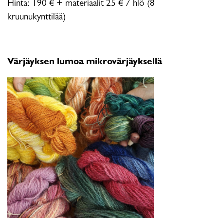
Hinta: 190 € + materiaalit 25 € / hlö (8
kruunukynttilää)
Värjäyksen lumoa mikrovärjäyksellä