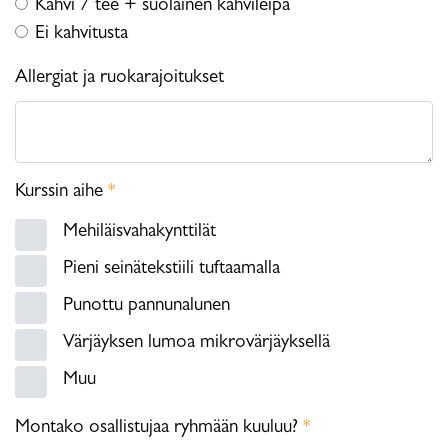
Kahvi / tee + suolainen kahvileipä
Ei kahvitusta
Allergiat ja ruokarajoitukset
Kurssin aihe
*
Mehiläisvahakynttilät
Pieni seinätekstiili tuftaamalla
Punottu pannunalunen
Värjäyksen lumoa mikrovärjäyksellä
Muu
Montako osallistujaa ryhmään kuuluu?
*