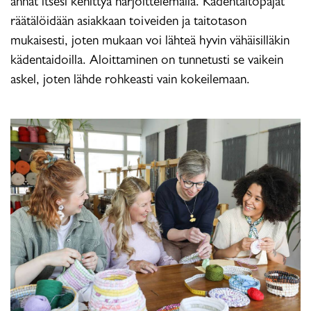
annat itsesi kehittyä harjoittelemalla. Kädentaitopajat
räätälöidään asiakkaan toiveiden ja taitotason
mukaisesti, joten mukaan voi lähteä hyvin vähäisilläkin
kädentaidoilla. Aloittaminen on tunnetusti se vaikein
askel, joten lähde rohkeasti vain kokeilemaan.