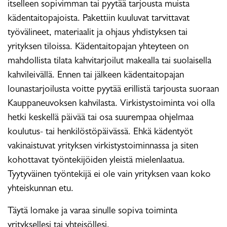
itselleen sopivimman tai pyytää tarjousta muista
kädentaitopajoista. Pakettiin kuuluvat tarvittavat
työvälineet, materiaalit ja ohjaus yhdistyksen tai
yrityksen tiloissa. Kädentaitopajan yhteyteen on
mahdollista tilata kahvitarjoilut makealla tai suolaisella
kahvileivällä. Ennen tai jälkeen kädentaitopajan
lounastarjoilusta voitte pyytää erillistä tarjousta suoraan
Kauppaneuvoksen kahvilasta. Virkistystoiminta voi olla
hetki keskellä päivää tai osa suurempaa ohjelmaa
koulutus- tai henkilöstöpäivässä. Ehkä kädentyöt
vakinaistuvat yrityksen virkistystoiminnassa ja siten
kohottavat työntekijöiden yleistä mielenlaatua.
Tyytyväinen työntekijä ei ole vain yrityksen vaan koko
yhteiskunnan etu.
Täytä lomake ja varaa sinulle sopiva toiminta
yrityksellesi tai yhteisöllesi.