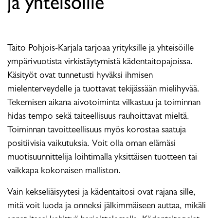
ja yhteisöille
Taito Pohjois-Karjala tarjoaa yrityksille ja yhteisöille
ympärivuotista virkistäytymistä kädentaitopajoissa.
Käsityöt ovat tunnetusti hyväksi ihmisen
mielenterveydelle ja tuottavat tekijässään mielihyvää.
Tekemisen aikana aivotoiminta vilkastuu ja toiminnan
hidas tempo sekä taiteellisuus rauhoittavat mieltä.
Toiminnan tavoitteellisuus myös korostaa saatuja
positiivisia vaikutuksia. Voit olla oman elämäsi
muotisuunnittelija loihtimalla yksittäisen tuotteen tai
vaikkapa kokonaisen malliston.
Vain kekseliäisyytesi ja kädentaitosi ovat rajana sille,
mitä voit luoda ja onneksi jälkimmäiseen auttaa, mikäli