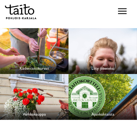
Kädentaitokurssit
Liity jäseneksi
Verkkokauppa
Ajankohtaista