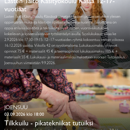
Lasten Taito Käsityökoulu Kässä 12-17-
vuotiaat
Lasten Taito Käsityökoulu Kässässä annetaan taiteen perusopetuksen yleisen
oppimäärän mukaista käsityön opetusta lapsille ja nuorille. Tavoitteena on
oppia erilaisia käsitöitä ja tekniikoita oivaltamisen, vuorovaikutuksen,
kokeilevan ja kyseenalaistavan työskentelyn avulla. Syyslukukausi alkaa ke
2.9.2026 klo 17:30-19:15. 12–17-vuotiaiden ryhmä kokoontuu kerran viikossa
16.12.2026 saakka. Viikolla 42 on syyslomaloma. Lukukausimaksu yhteiset
opinnot 75 € + materiaalit 45 € ja teemaopinnot lukukausimaksu 105 € +
materiaalit 55 €. Lukukausi- ja materiaalimaksu maksetaan suoraan Taitokeskus
Joensuuhun viimeistään 9.9.2026.
JOENSUU
03.09.2026 klo 18:00
Tilkkuilu - pikatekniikat tutuiksi