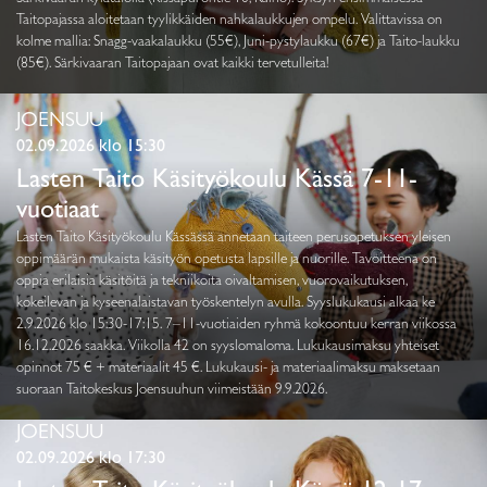
Taitopajassa aloitetaan tyylikkäiden nahkalaukkujen ompelu. Valittavissa on
kolme mallia: Snagg-vaakalaukku (55€), Juni-pystylaukku (67€) ja Taito-laukku
(85€). Särkivaaran Taitopajaan ovat kaikki tervetulleita!
JOENSUU
02.09.2026 klo 15:30
Lasten Taito Käsityökoulu Kässä 7-11-
vuotiaat
Lasten Taito Käsityökoulu Kässässä annetaan taiteen perusopetuksen yleisen
oppimäärän mukaista käsityön opetusta lapsille ja nuorille. Tavoitteena on
oppia erilaisia käsitöitä ja tekniikoita oivaltamisen, vuorovaikutuksen,
kokeilevan ja kyseenalaistavan työskentelyn avulla. Syyslukukausi alkaa ke
2.9.2026 klo 15:30-17:15. 7–11-vuotiaiden ryhmä kokoontuu kerran viikossa
16.12.2026 saakka. Viikolla 42 on syyslomaloma. Lukukausimaksu yhteiset
opinnot 75 € + materiaalit 45 €. Lukukausi- ja materiaalimaksu maksetaan
suoraan Taitokeskus Joensuuhun viimeistään 9.9.2026.
JOENSUU
02.09.2026 klo 17:30