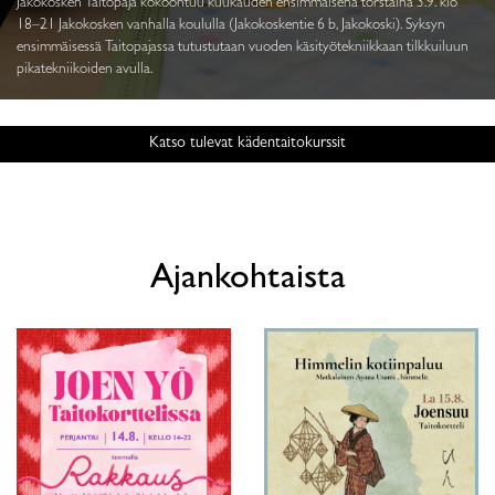
Jakokosken Taitopaja kokoontuu kuukauden ensimmäisenä torstaina 3.9. klo
18–21 Jakokosken vanhalla koululla (Jakokoskentie 6 b, Jakokoski). Syksyn
ensimmäisessä Taitopajassa tutustutaan vuoden käsityötekniikkaan tilkkuiluun
pikatekniikoiden avulla.
Katso tulevat kädentaitokurssit
Ajankohtaista