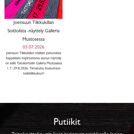
Joensuun Tilkkukillan
Soittolista -näyttely Galleria
Mustosessa
03.07.2026
Joensuun Tilkkukillan mieleen painuneista
kappaleista inspiraationsa saanut näyttely
on esillä Taitokorttelin Galleria Mustosessa
1.7.-29.8.2026. Tervetuloa ihastumaan
taidetilkkuiluun!
Putiikit