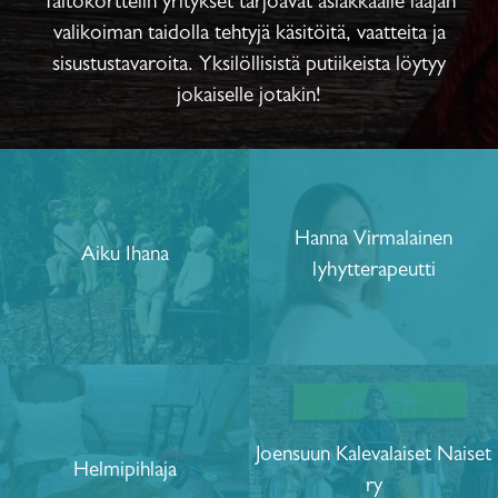
Taitokorttelin yritykset tarjoavat asiakkaalle laajan
valikoiman taidolla tehtyjä käsitöitä, vaatteita ja
sisustustavaroita. Yksilöllisistä putiikeista löytyy
jokaiselle jotakin!
Hanna Virmalainen
Aiku Ihana
lyhytterapeutti
Joensuun Kalevalaiset Naiset
Helmipihlaja
ry