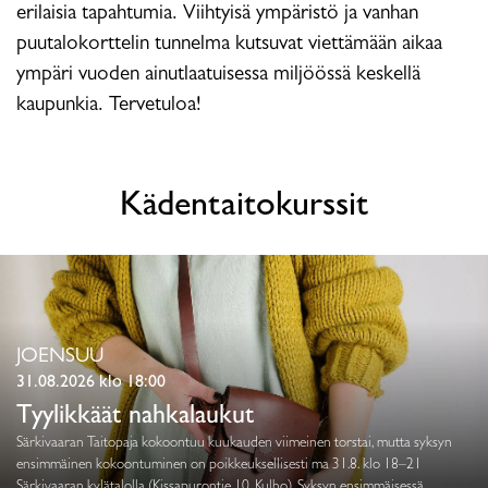
erilaisia tapahtumia. Viihtyisä ympäristö ja vanhan
puutalokorttelin tunnelma kutsuvat viettämään aikaa
ympäri vuoden ainutlaatuisessa miljöössä keskellä
kaupunkia. Tervetuloa!
Kädentaitokurssit
JOENSUU
31.08.2026 klo 18:00
Tyylikkäät nahkalaukut
Särkivaaran Taitopaja kokoontuu kuukauden viimeinen torstai, mutta syksyn
ensimmäinen kokoontuminen on poikkeuksellisesti ma 31.8. klo 18–21
Särkivaaran kylätalolla (Kissapurontie 10, Kulho). Syksyn ensimmäisessä