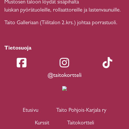
Mustosen taloon löydät sisäpihalta
luiskan pyörätuoleille, rollaattoreille ja lastenvaunuille.
Taito Galleriaan (Tiilitalon 2.krs.) johtaa porrastuoli.
Tietosuoja
@taitokortteli
Etusivu
Taito Pohjois-Karjala ry
Kurssit
Taitokortteli