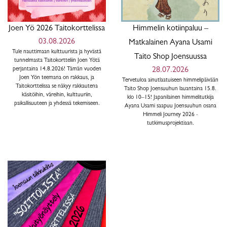
Joen Yö 2026 Taitokorttelissa
Himmelin kotiinpaluu –
03.08.2026
Matkalainen Ayana Usami
Tule nauttimaan kulttuurista ja hyvästä
Taito Shop Joensuussa
tunnelmasta Taitokortteliin Joen Yötä
perjantaina 14.8.2026! Tämän vuoden
28.07.2026
Joen Yön teemana on rakkaus, ja
Tervetuloa ainutlaatuiseen himmelipäivään
Taitokorttelissa se näkyy rakkautena
Taito Shop Joensuuhun lauantaina 15.8.
käsitöihin, väreihin, kulttuuriin,
klo 10–15! Japanilainen himmelitutkija
paikallisuuteen ja yhdessä tekemiseen.
Ayana Usami saapuu Joensuuhun osana
Himmeli Journey 2026 -
tutkimusprojektiaan.