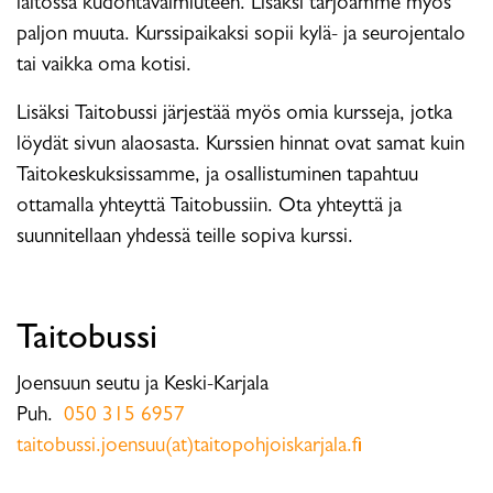
laitossa kudontavalmiuteen. Lisäksi tarjoamme myös
paljon muuta. Kurssipaikaksi sopii kylä- ja seurojentalo
tai vaikka oma kotisi.
Lisäksi Taitobussi järjestää myös omia kursseja, jotka
löydät sivun alaosasta. Kurssien hinnat ovat samat kuin
Taitokeskuksissamme, ja osallistuminen tapahtuu
ottamalla yhteyttä Taitobussiin. Ota yhteyttä ja
suunnitellaan yhdessä teille sopiva kurssi.
Taitobussi
Joensuun seutu ja Keski-Karjala
Puh.
050 315 6957
taitobussi.joensuu(at)taitopohjoiskarjala.fi