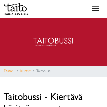
Etusivu
Kurssit
Taitobussi
Taitobussi - Kiertävä