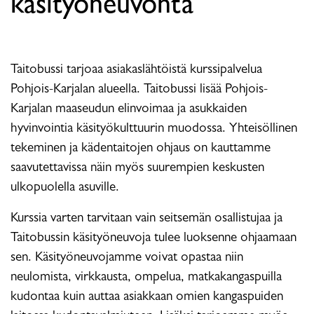
käsityöneuvonta
Taitobussi tarjoaa asiakaslähtöistä kurssipalvelua
Pohjois-Karjalan alueella. Taitobussi lisää Pohjois-
Karjalan maaseudun elinvoimaa ja asukkaiden
hyvinvointia käsityökulttuurin muodossa. Yhteisöllinen
tekeminen ja kädentaitojen ohjaus on kauttamme
saavutettavissa näin myös suurempien keskusten
ulkopuolella asuville.
Kurssia varten tarvitaan vain seitsemän osallistujaa ja
Taitobussin käsityöneuvoja tulee luoksenne ohjaamaan
sen. Käsityöneuvojamme voivat opastaa niin
neulomista, virkkausta, ompelua, matkakangaspuilla
kudontaa kuin auttaa asiakkaan omien kangaspuiden