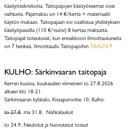
käsityötekniikoita. Taitopajojen käsityöteemat ovat
vaihtuvia. Pajamaksu on 14 €/kerta + materiaalit
käytön mukaan. Taitopajaan voi osallistua yhdistyksen
käsityöpassilla (110 €/vuosi) 8 kertaa maksutta.
Taitopajat toteutuvat, kun ennakkoon ilmoittautuneita
on 7 henkeä. Ilmoittaudu Taitopajoihin
TÄÄLTÄ
!
KULHO: Särkinvaaran taitopaja
Kerran kuussa, kuukauden viimeinen to 27.8.2026
alkaen klo 18-21.
Särkinvaaran kylätalo, Kissapurontie 10, Kulho.
to 27.8
. ma 31.8. Nahkalaukut
to 24.9. Neulotut ja huovutetut tossut