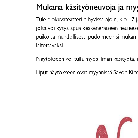
Mukana käsityöneuvoja ja myy
Tule elokuvateatteriin hyvissä ajoin, klo 17
jolta voi kysyä apua keskeneräiseen neuleese
puikolta mahdollisesti pudonneen silmukan nä
laitettavaksi.
Näytökseen voi tulla myös ilman käsityötä,
Liput näytökseen ovat myynnissä Savon Kino