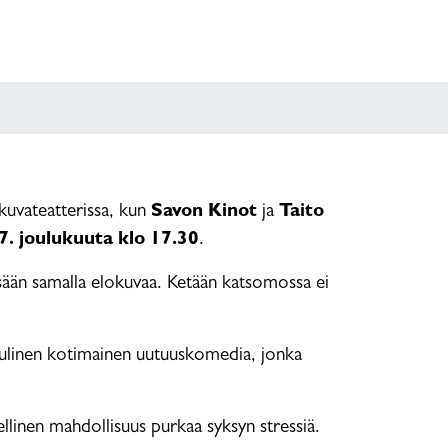
kuvateatterissa, kun
Savon Kinot
ja
Taito
7. joulukuuta klo 17.30
.
sään samalla elokuvaa. Ketään katsomossa ei
uulinen kotimainen uutuuskomedia, jonka
llinen mahdollisuus purkaa syksyn stressiä.