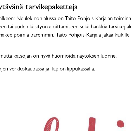
tävänä tarvikepaketteja
 jälkeen! Neulekinon alussa on Taito Pohjois-Karjalan toiminn
en tai uuden käsityön aloittamiseen sekä hankkia tarvikepake
kee poimia paremmin. Taito Pohjois-Karjala jakaa kaikille o
 mutta katsojan on hyvä huomioida näytöksen luonne.
jen verkkokaupassa ja Tapion lippukassalla.