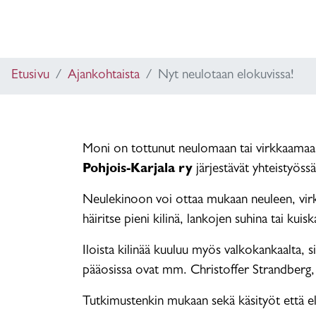
Etusivu
Ajankohtaista
Nyt neulotaan elokuvissa!
Moni on tottunut neulomaan tai virkkaamaan
Pohjois-Karjala ry
järjestävät yhteistyöss
Neulekinoon voi ottaa mukaan neuleen, virk
häiritse pieni kilinä, lankojen suhina tai ku
Iloista kilinää kuuluu myös valkokankaalta,
pääosissa ovat mm. Christoffer Strandberg,
Tutkimustenkin mukaan sekä käsityöt että e