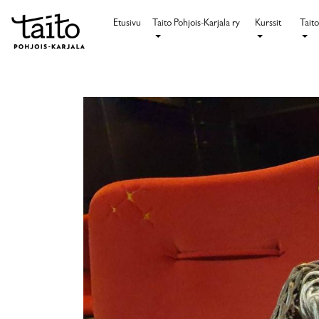
Etusivu
Taito Pohjois-Karjala ry
Kurssit
Taito