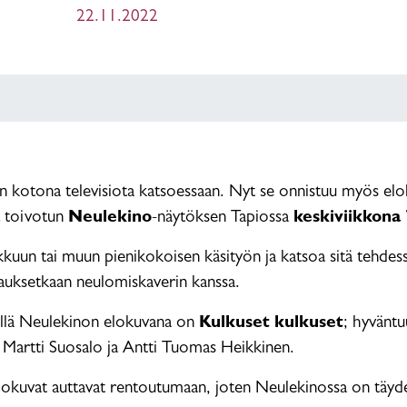
22.11.2022
 kotona televisiota katsoessaan. Nyt se onnistuu myös elo
ä toivotun
Neulekino
-näytöksen Tapiossa
keskiviikkona 
kuun tai muun pienikokoisen käsityön ja katsoa sitä tehdes
iskauksetkaan neulomiskaverin kanssa.
 sillä Neulekinon elokuvana on
Kulkuset kulkuset
; hyvänt
 Martti Suosalo ja Antti Tuomas Heikkinen.
lokuvat auttavat rentoutumaan, joten Neulekinossa on täyde