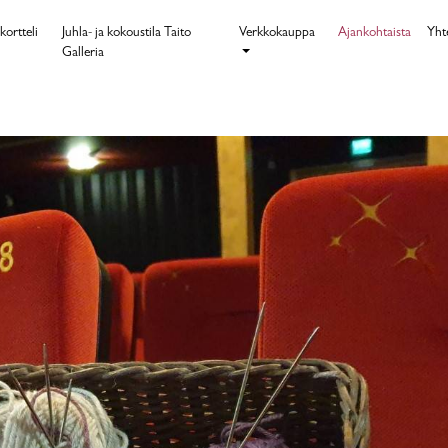
kortteli
Juhla- ja kokoustila Taito
Verkkokauppa
Ajankohtaista
Yht
Galleria