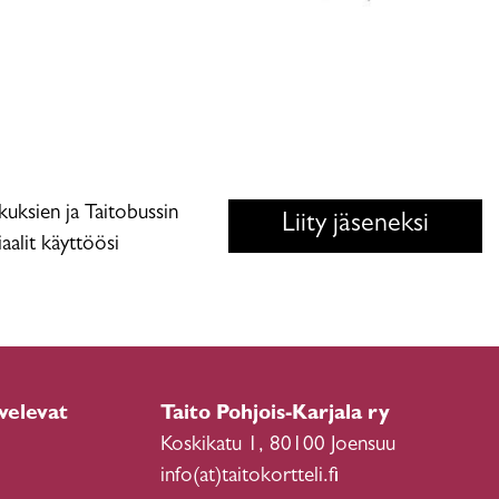
skuksien ja Taitobussin
Liity jäseneksi
aalit käyttöösi
velevat
Taito Pohjois-Karjala ry
Koskikatu 1, 80100 Joensuu
info(at)taitokortteli.fi