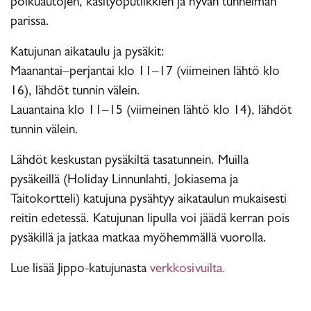
polkuautojen, käsityöputiikkien ja hyvän tunnelman
parissa.
Katujunan aikataulu ja pysäkit:
Maanantai–perjantai klo 11–17 (viimeinen lähtö klo
16), lähdöt tunnin välein.
Lauantaina klo 11–15 (viimeinen lähtö klo 14), lähdöt
tunnin välein.
Lähdöt keskustan pysäkiltä tasatunnein. Muilla
pysäkeillä (Holiday Linnunlahti, Jokiasema ja
Taitokortteli) katujuna pysähtyy aikataulun mukaisesti
reitin edetessä. Katujunan lipulla voi jäädä kerran pois
pysäkillä ja jatkaa matkaa myöhemmällä vuorolla.
Lue lisää Jippo-katujunasta
verkkosivuilta.