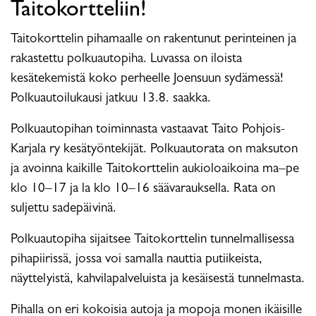
Taitokortteliin!
Taitokorttelin pihamaalle on rakentunut perinteinen ja
rakastettu polkuautopiha. Luvassa on iloista
kesätekemistä koko perheelle Joensuun sydämessä!
Polkuautoilukausi jatkuu 13.8. saakka.
Polkuautopihan toiminnasta vastaavat Taito Pohjois-
Karjala ry kesätyöntekijät. Polkuautorata on maksuton
ja avoinna kaikille Taitokorttelin aukioloaikoina ma–pe
klo 10–17 ja la klo 10–16 säävarauksella. Rata on
suljettu sadepäivinä.
Polkuautopiha sijaitsee Taitokorttelin tunnelmallisessa
pihapiirissä, jossa voi samalla nauttia putiikeista,
näyttelyistä, kahvilapalveluista ja kesäisestä tunnelmasta.
Pihalla on eri kokoisia autoja ja mopoja monen ikäisille