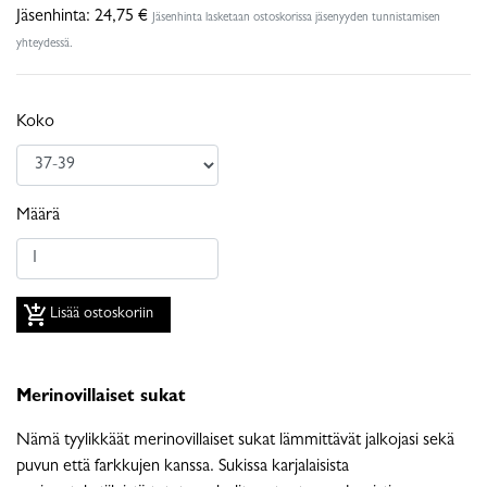
Jäsenhinta:
24,75 €
Jäsenhinta lasketaan ostoskorissa jäsenyyden tunnistamisen
yhteydessä.
Koko
Määrä
add_shopping_cart
Lisää ostoskoriin
Merinovillaiset sukat
Nämä tyylikkäät merinovillaiset sukat lämmittävät jalkojasi sekä
puvun että farkkujen kanssa. Sukissa karjalaisista