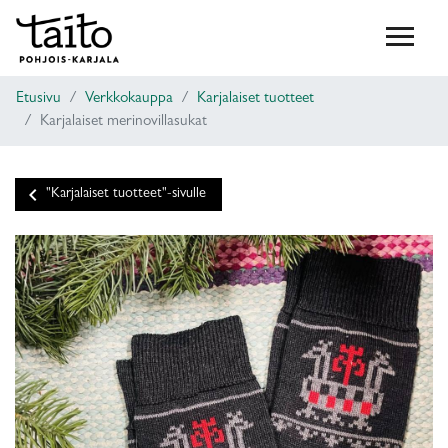
Etusivu
Verkkokauppa
Karjalaiset tuotteet
Karjalaiset merinovillasukat
keyboard_arrow_left
"Karjalaiset tuotteet"-sivulle