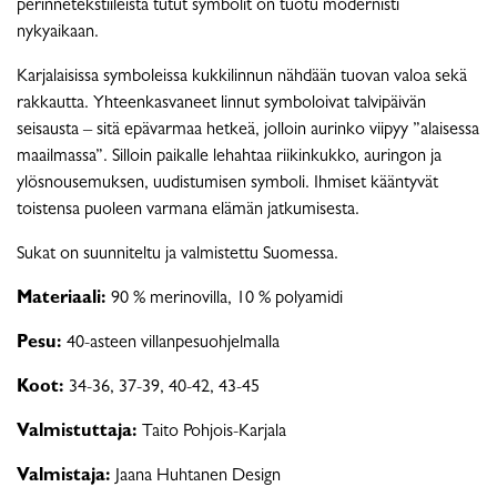
perinnetekstiileistä tutut symbolit on tuotu modernisti
nykyaikaan.
Karjalaisissa symboleissa kukkilinnun nähdään tuovan valoa sekä
rakkautta. Yhteenkasvaneet linnut symboloivat talvipäivän
seisausta – sitä epävarmaa hetkeä, jolloin aurinko viipyy ”alaisessa
maailmassa”. Silloin paikalle lehahtaa riikinkukko, auringon ja
ylösnousemuksen, uudistumisen symboli. Ihmiset kääntyvät
toistensa puoleen varmana elämän jatkumisesta.
Sukat on suunniteltu ja valmistettu Suomessa.
Materiaali:
90 % merinovilla, 10 % polyamidi
Pesu:
40-asteen villanpesuohjelmalla
Koot:
34-36, 37-39, 40-42, 43-45
Valmistuttaja:
Taito Pohjois-Karjala
Valmistaja:
Jaana Huhtanen Design