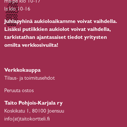
ma-pe klo 10-17
la klo 10-16
Juhlapyhinä aukioloaikamme voivat vaihdella.
Lisäksi putiikkien aukiolot voivat vaihdella,
tarkistathan ajantasaiset tiedot yritysten
omilta verkkosivuilta!
Verkkokauppa
Tilaus- ja toimitusehdot
Peruuta ostos
Taito Pohjois-Karjala ry
Koskikatu 1, 80100 Joensuu
info(at)taitokortteli.fi