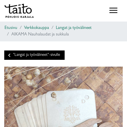
Etusivu
Verkkokauppa
Langat ja työvälineet
AIKAMA Nauhalaudat ja sukkula
keyboard_arrow_left
"Langat ja työvälineet"-sivulle