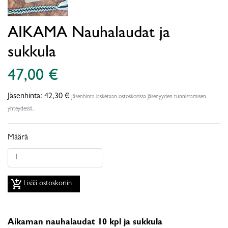
AIKAMA Nauhalaudat ja
sukkula
47,00 €
Jäsenhinta:
42,30 €
Jäsenhinta lasketaan ostoskorissa jäsenyyden tunnistamisen
yhteydessä.
Määrä
add_shopping_cart
Lisää ostoskoriin
Aikaman nauhalaudat 10 kpl ja sukkula