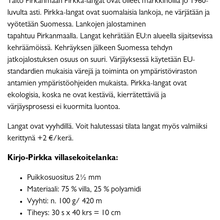
Taito Pirkanmaan Pirkka-langat ovat olleet markkinoilla jo 1960-
luvulta asti. Pirkka-langat ovat suomalaisia lankoja, ne värjätään ja
vyötetään Suomessa. Lankojen jalostaminen
tapahtuu Pirkanmaalla. Langat kehrätään EU:n alueella sijaitsevissa
kehräämöissä. Kehräyksen jälkeen Suomessa tehdyn
jatkojalostuksen osuus on suuri. Värjäyksessä käytetään EU-
standardien mukaisia värejä ja toiminta on ympäristöviraston
antamien ympäristöohjeiden mukaista. Pirkka-langat ovat
ekologisia, koska ne ovat kestäviä, kierrätettäviä ja
värjäysprosessi ei kuormita luontoa.
Langat ovat vyyhdillä. Voit halutessasi tilata langat myös valmiiksi
kerittynä +2 €/kerä.
Kirjo-Pirkka villasekoitelanka:
Puikkosuositus 2½ mm
Materiaali: 75 % villa, 25 % polyamidi
Vyyhti: n. 100 g/ 420 m
Tiheys: 30 s x 40 krs = 10 cm