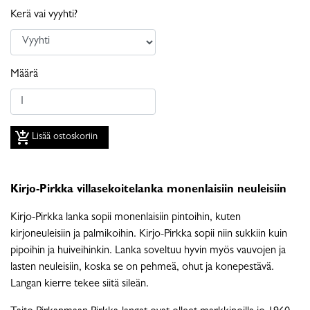
Kerä vai vyyhti?
Määrä
add_shopping_cart
Lisää ostoskoriin
Kirjo-Pirkka villasekoitelanka monenlaisiin neuleisiin
Kirjo-Pirkka lanka sopii monenlaisiin pintoihin, kuten
kirjoneuleisiin ja palmikoihin. Kirjo-Pirkka sopii niin sukkiin kuin
pipoihin ja huiveihinkin. Lanka soveltuu hyvin myös vauvojen ja
lasten neuleisiin, koska se on pehmeä, ohut ja konepestävä.
Langan kierre tekee siitä sileän.