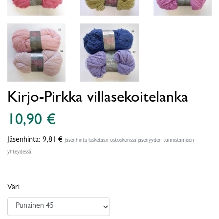
Kirjo-Pirkka villasekoitelanka
10,90 €
Jäsenhinta:
9,81 €
Jäsenhinta lasketaan ostoskorissa jäsenyyden tunnistamisen
yhteydessä.
Väri