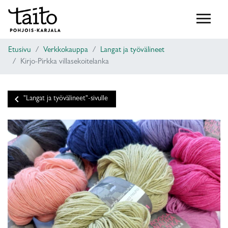
Etusivu
Verkkokauppa
Langat ja työvälineet
Kirjo-Pirkka villasekoitelanka
keyboard_arrow_left
"Langat ja työvälineet"-sivulle