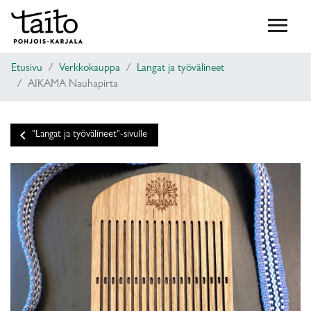
Etusivu
Verkkokauppa
Langat ja työvälineet
AIKAMA Nauhapirta
keyboard_arrow_left
"Langat ja työvälineet"-sivulle