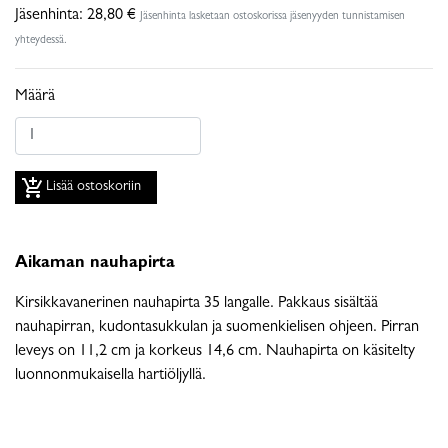
Jäsenhinta:
28,80 €
Jäsenhinta lasketaan ostoskorissa jäsenyyden tunnistamisen
yhteydessä.
Määrä
add_shopping_cart
Lisää ostoskoriin
Aikaman nauhapirta
Kirsikkavanerinen nauhapirta 35 langalle. Pakkaus sisältää
nauhapirran, kudontasukkulan ja suomenkielisen ohjeen. Pirran
leveys on 11,2 cm ja korkeus 14,6 cm. Nauhapirta on käsitelty
luonnonmukaisella hartiöljyllä.