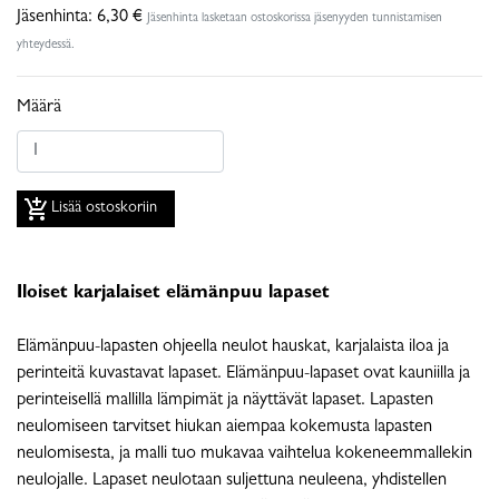
Jäsenhinta:
6,30 €
Jäsenhinta lasketaan ostoskorissa jäsenyyden tunnistamisen
yhteydessä.
Määrä
add_shopping_cart
Lisää ostoskoriin
Iloiset karjalaiset elämänpuu lapaset
Elämänpuu-lapasten ohjeella neulot hauskat, karjalaista iloa ja
perinteitä kuvastavat lapaset. Elämänpuu-lapaset ovat kauniilla ja
perinteisellä mallilla lämpimät ja näyttävät lapaset. Lapasten
neulomiseen tarvitset hiukan aiempaa kokemusta lapasten
neulomisesta, ja malli tuo mukavaa vaihtelua kokeneemmallekin
neulojalle. Lapaset neulotaan suljettuna neuleena, yhdistellen