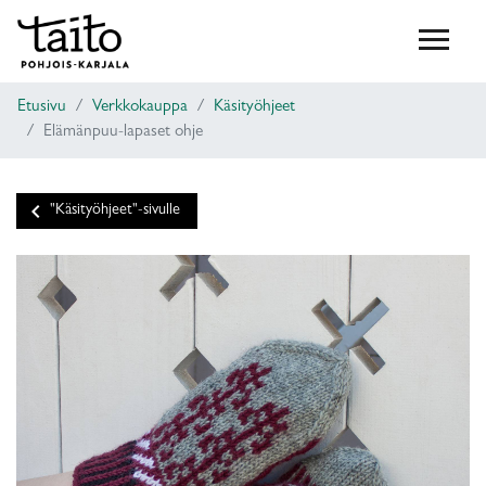
Etusivu
Verkkokauppa
Käsityöhjeet
Elämänpuu-lapaset ohje
keyboard_arrow_left
"Käsityöhjeet"-sivulle