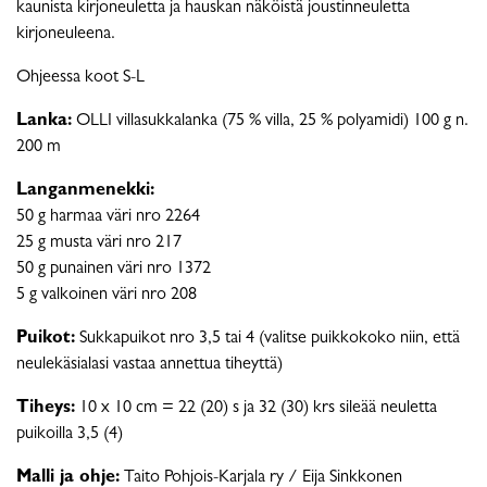
kaunista kirjoneuletta ja hauskan näköistä joustinneuletta
kirjoneuleena.
Ohjeessa koot S-L
Lanka:
OLLI villasukkalanka (75 % villa, 25 % polyamidi) 100 g n.
200 m
Langanmenekki:
50 g harmaa väri nro 2264
25 g musta väri nro 217
50 g punainen väri nro 1372
5 g valkoinen väri nro 208
Puikot:
Sukkapuikot nro 3,5 tai 4 (valitse puikkokoko niin, että
neulekäsialasi vastaa annettua tiheyttä)
Tiheys:
10 x 10 cm = 22 (20) s ja 32 (30) krs sileää neuletta
puikoilla 3,5 (4)
Malli ja ohje:
Taito Pohjois-Karjala ry / Eija Sinkkonen