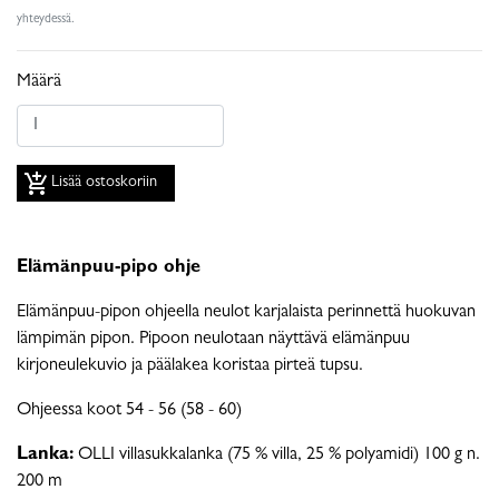
yhteydessä.
Määrä
add_shopping_cart
Lisää ostoskoriin
Elämänpuu-pipo ohje
Elämänpuu-pipon ohjeella neulot karjalaista perinnettä huokuvan
lämpimän pipon. Pipoon neulotaan näyttävä elämänpuu
kirjoneulekuvio ja päälakea koristaa pirteä tupsu.
Ohjeessa koot 54 - 56 (58 - 60)
Lanka:
OLLI villasukkalanka (75 % villa, 25 % polyamidi) 100 g n.
200 m