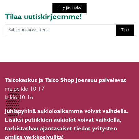
Liity jäseneksi
Tilaa uutiskirjeemme!
Tilaa
Taitokeskus ja Taito Shop Joensuu palvelevat
ma-pe klo 10-17
la klo 10-16
Juhlapyhinä aukioloaikamme voivat vaihdella.
Lisäksi putiikkien aukiolot voivat vaihdella,
tarkistathan ajantasaiset tiedot yritysten
omilta verkkosivuilta!