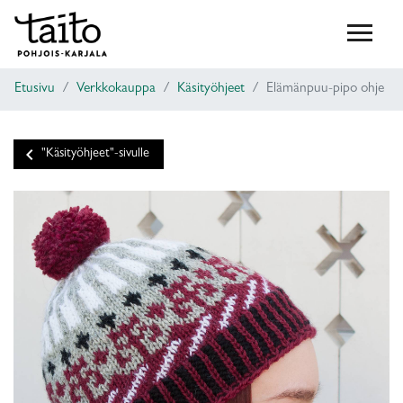
Etusivu
Verkkokauppa
Käsityöhjeet
Elämänpuu-pipo ohje
keyboard_arrow_left
"Käsityöhjeet"-sivulle