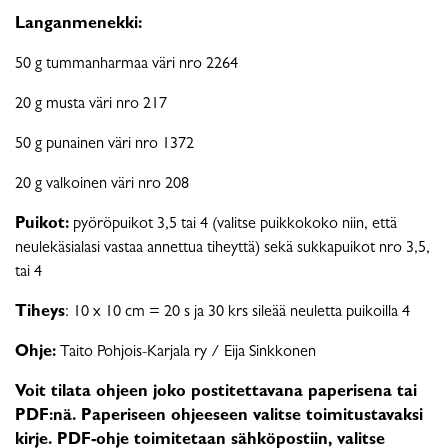
Langanmenekki:
50 g tummanharmaa väri nro 2264
20 g musta väri nro 217
50 g punainen väri nro 1372
20 g valkoinen väri nro 208
Puikot:
pyöröpuikot 3,5 tai 4 (valitse puikkokoko niin, että
neulekäsialasi vastaa annettua tiheyttä) sekä sukkapuikot nro 3,5,
tai 4
Tiheys
: 10 x 10 cm = 20 s ja 30 krs sileää neuletta puikoilla 4
Ohje:
Taito Pohjois-Karjala ry / Eija Sinkkonen
Voit tilata ohjeen joko postitettavana paperisena tai
PDF:nä. Paperiseen ohjeeseen valitse toimitustavaksi
kirje. PDF-ohje toimitetaan sähköpostiin, valitse