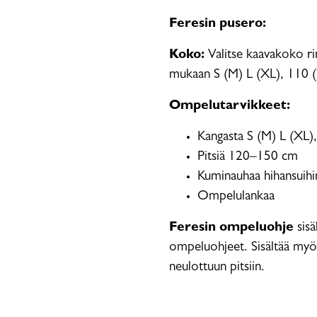
Feresin pusero:
Koko:
Valitse kaavakoko r
mukaan S (M) L (XL), 110 
Ompelutarvikkeet:
Kangasta S (M) L (XL)
Pitsiä 120–150 cm
Kuminauhaa hihansuihi
Ompelulankaa
Feresin ompeluohje
sisä
ompeluohjeet. Sisältää myös
neulottuun pitsiin.