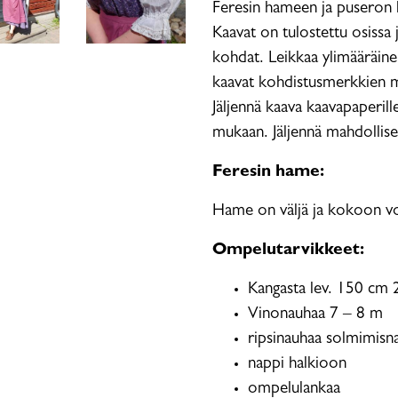
Feresin hameen ja puseron k
Kaavat on tulostettu osissa j
kohdat. Leikkaa ylimääräine
kaavat kohdistusmerkkien muk
Jäljennä kaava kaavapaperill
mukaan. Jäljennä mahdollise
Feresin hame:
Hame on väljä ja kokoon voi
Ompelutarvikkeet:
Kangasta lev. 150 cm 
Vinonauhaa 7 – 8 m
ripsinauhaa solmimisn
nappi halkioon
ompelulankaa