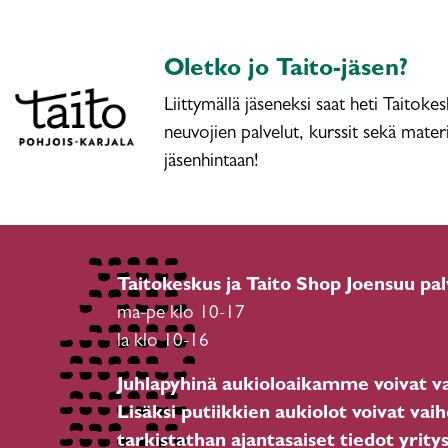
Oletko jo Taito-jäsen?
Liittymällä jäseneksi saat heti Taitoke
neuvojien palvelut, kurssit sekä materi
jäsenhintaan!
Taitokeskus ja Taito Shop Joensuu pal
ma-pe klo 10-17
la klo 10-16
Juhlapyhinä aukioloaikamme voivat va
Lisäksi putiikkien aukiolot voivat vaih
tarkistathan ajantasaiset tiedot yrity