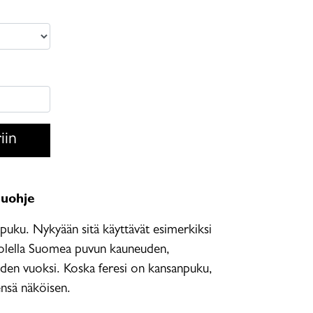
iin
luohje
npuku. Nykyään sitä käyttävät esimerkiksi
uolella Suomea puvun kauneuden,
uden vuoksi. Koska feresi on kansanpuku,
sensä näköisen.