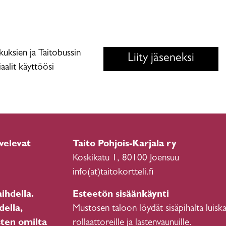
skuksien ja Taitobussin
Liity jäseneksi
aalit käyttöösi
velevat
Taito Pohjois-Karjala ry
Koskikatu 1, 80100 Joensuu
info(at)taitokortteli.fi
ihdella.
Esteetön sisäänkäynti
della,
Mustosen taloon löydät sisäpihalta luiska
sten omilta
rollaattoreille ja lastenvaunuille.