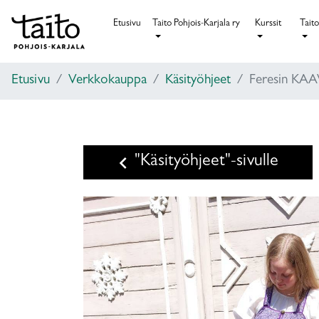
Etusivu
Taito Pohjois-Karjala ry
Kurssit
Taito
Etusivu
Verkkokauppa
Käsityöhjeet
Feresin KA
keyboard_arrow_left
"Käsityöhjeet"-sivulle