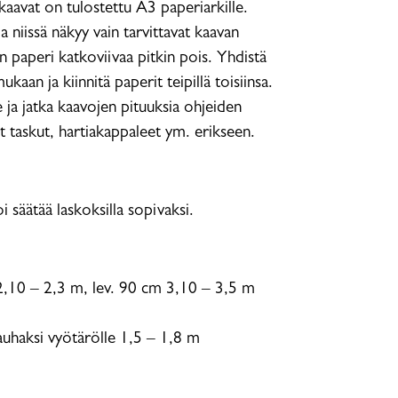
aavat on tulostettu A3 paperiarkille.
a niissä näkyy vain tarvittavat kaavan
n paperi katkoviivaa pitkin pois. Yhdistä
aan ja kiinnitä paperit teipillä toisiinsa.
e ja jatka kaavojen pituuksia ohjeiden
t taskut, hartiakappaleet ym. erikseen.
 säätää laskoksilla sopivaksi.
2,10 – 2,3 m, lev. 90 cm 3,10 – 3,5 m
auhaksi vyötärölle 1,5 – 1,8 m