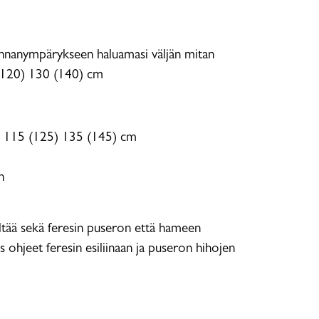
innanympärykseen haluamasi väljän mitan
(120) 130 (140) cm
, 115 (125) 135 (145) cm
n
ltää sekä feresin puseron että hameen
 ohjeet feresin esiliinaan ja puseron hihojen