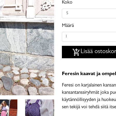
Koko
Määrä
add_shopping_cart
Lisää ostoskor
Feresin kaavat ja ompe
Feresi on karjalainen kansa
kansantanssiryhmät joka p
käytännöllisyyden ja huoke
sen tekijä voi tehdä siitä it