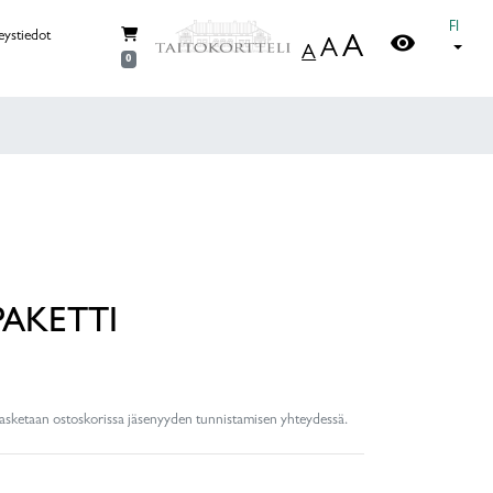
FI
visibility
eystiedot
A
A
A
0
PAKETTI
lasketaan ostoskorissa jäsenyyden tunnistamisen yhteydessä.