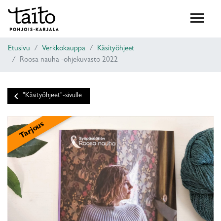
Etusivu
Verkkokauppa
Käsityöhjeet
Roosa nauha -ohjekuvasto 2022
keyboard_arrow_left
"Käsityöhjeet"-sivulle
Tarjous