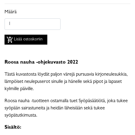
Määrä
add_shopping_cart
Lisää ostoskoriin
Roosa nauha -ohjekuvasto 2022
Tästä kuvastosta löydät paljon värejä pursuavia kirjoneulesukkia,
lämpöiset neulepuserot sinulle ja hänelle sekä pipot ja lapaset
kylmille päiville.
Roosa nauha -tuotteen ostamalla tuet Syöpäsäätiötä, joka tukee
syöpään sairastuneita ja heidän läheisiään sekä tukee
syöpätutkimusta.
Sisältö: