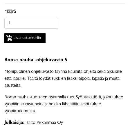
Määrä
add_shopping_cart
Lisää ostoskoriin
Roosa nauha -ohjekuvasto 5
Monipuolinen ohjekuvasto täynnä kauniita ohjeita sekä aikuisille
että lapsille. Täältä löydät sukkien lisäksi pipoja, lapasia ja muita
asusteita.
Roosa nauha -tuotteen ostamalla tuet Syöpäsäätiötä, joka tukee
syöpään sairastuneita ja heidän läheisiään sekä tukee
syöpätutkimusta.
Julkaisija:
Taito Pirkanmaa Oy