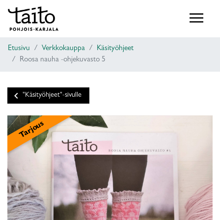
Etusivu
Verkkokauppa
Käsityöhjeet
Roosa nauha -ohjekuvasto 5
keyboard_arrow_left
"Käsityöhjeet"-sivulle
Tarjous