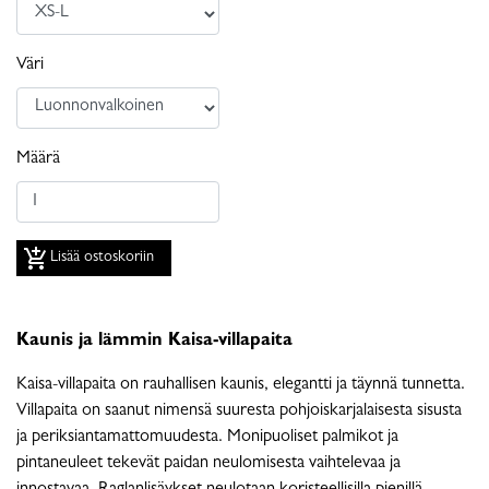
Väri
Määrä
add_shopping_cart
Lisää ostoskoriin
Kaunis ja lämmin Kaisa-villapaita
Kaisa-villapaita on rauhallisen kaunis, elegantti ja täynnä tunnetta.
Villapaita on saanut nimensä suuresta pohjoiskarjalaisesta sisusta
ja periksiantamattomuudesta. Monipuoliset palmikot ja
pintaneuleet tekevät paidan neulomisesta vaihtelevaa ja