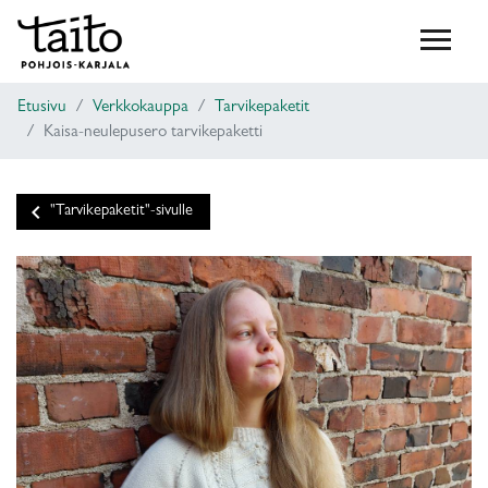
Etusivu
Verkkokauppa
Tarvikepaketit
Kaisa-neulepusero tarvikepaketti
keyboard_arrow_left
"Tarvikepaketit"-sivulle