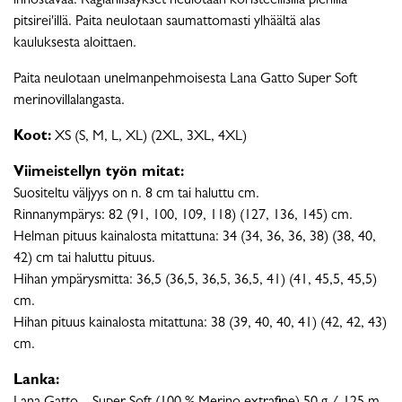
innostavaa. Raglanlisäykset neulotaan koristeellisilla pienillä
pitsirei'illä. Paita neulotaan saumattomasti ylhäältä alas
kauluksesta aloittaen.
Paita neulotaan unelmanpehmoisesta Lana Gatto Super Soft
merinovillalangasta.
Koot:
XS (S, M, L, XL) (2XL, 3XL, 4XL)
Viimeistellyn työn mitat:
Suositeltu väljyys on n. 8 cm tai haluttu cm.
Rinnanympärys: 82 (91, 100, 109, 118) (127, 136, 145) cm.
Helman pituus kainalosta mitattuna: 34 (34, 36, 36, 38) (38, 40,
42) cm tai haluttu pituus.
Hihan ympärysmitta: 36,5 (36,5, 36,5, 36,5, 41) (41, 45,5, 45,5)
cm.
Hihan pituus kainalosta mitattuna: 38 (39, 40, 40, 41) (42, 42, 43)
cm.
Lanka: