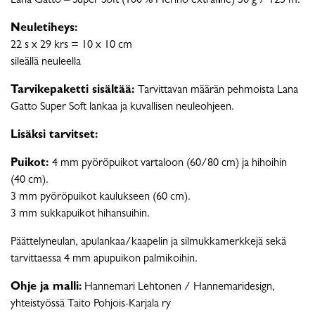
Lana Gatto – Super Soft (100 % Merino extrafine) 50 g / 125 m.
Neuletiheys:
22 s x 29 krs = 10 x 10 cm
sileällä neuleella
Tarvikepaketti sisältää:
Tarvittavan määrän pehmoista Lana
Gatto Super Soft lankaa ja kuvallisen neuleohjeen.
Lisäksi tarvitset:
Puikot:
4 mm pyöröpuikot vartaloon (60/80 cm) ja hihoihin
(40 cm).
3 mm pyöröpuikot kaulukseen (60 cm).
3 mm sukkapuikot hihansuihin.
Päättelyneulan, apulankaa/kaapelin ja silmukkamerkkejä sekä
tarvittaessa 4 mm apupuikon palmikoihin.
Ohje ja malli:
Hannemari Lehtonen / Hannemaridesign,
yhteistyössä Taito Pohjois-Karjala ry